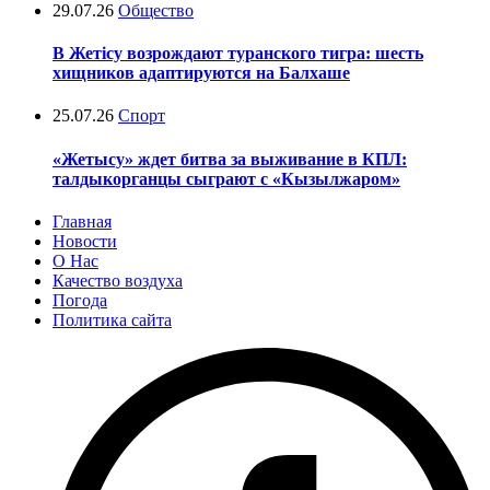
29.07.26
Общество
В Жетісу возрождают туранского тигра: шесть
хищников адаптируются на Балхаше
25.07.26
Спорт
«Жетысу» ждет битва за выживание в КПЛ:
талдыкорганцы сыграют с «Кызылжаром»
Главная
Новости
О Нас
Качество воздуха
Погода
Политика сайта