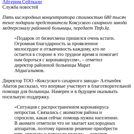
Айгерим Сейткали
Служба новостей
Пять кислородных концентратора стоимостью 680 тысяч
тенге подарили представители Коксуского сахарного завода
медперсоналу районной больницы, передает Tinfo.kz.
«Подарок от бизнесмена пришелся очень кстати.
Огромная благодарность за проявленное
милосердие и отзывчивость каждому, кто не
остается в стороне в это трудное время и помогает
нам бороться с коронавирусом», – отметил
директор районной больницы Марат
Абдыгалымов.
Директор ТОО «Коксуского сахарного завода» Алтынбек
Абатов рассказал, что впервые участвует в благотворительной
помощи для больницы. Намерен и в будущем оказывать
посильную поддержку.
«Ситуация с распространением коронавируса
непростая. Связались с акиматом района и
спросили, какая сейчас помощь нужна населению.
В акимате отметили что не хватает кислородных
аппаратов, поэтому приняли решение приобрести
пять аппарата и передали врачам», – говорит