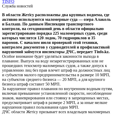
TINFO
Служба новостей
В области Жетісу расположены два крупных водоема, где
активно используются маломерные суда — озера Алаколь
и Балхаш. По данным Инспекции транспортного
контроля, на сегодняшний день в области официально
зарегистрировано порядка 225 маломерных судов, среди
которых числятся 120 лодок, 70 гидроциклов и 35
паромов. С началом июля проверкой этой техники,
контролем документов у судоводителей и профилактикой
нарушений займутся инспекторы ДЧС, передает Tinfo.kz.
Особое внимание будет уделяться законности выхода в
плавание. Выпуск на воду незарегистрированных или не
прошедших техосмотр маломерных судов, а также допуск к
управлению лиц без прав влечет штраф на должностных лиц
и субъектов малого предпринимательства в размере 10 МРП,
на субъектов среднего бизнеса — 20 МРП, а для крупного
бизнеса штраф составит 50 МРП.
За нарушение правил плавания по внутренним водным путям,
включая превышение установленной скорости, несоблюдение
знаков, маневрирования или стоянку в запрещенных местах,
предусматривает штраф в размере 2 МРП, а за иные мелкие
нарушения правил пользования один МРП.
ДЧС области Жетісу призывает всех владельцев маломерных