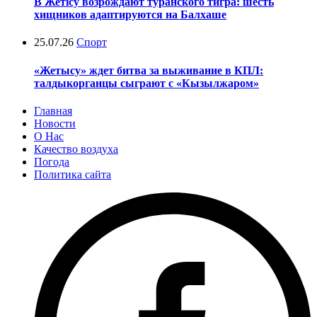
В Жетісу возрождают туранского тигра: шесть
хищников адаптируются на Балхаше
25.07.26
Спорт
«Жетысу» ждет битва за выживание в КПЛ:
талдыкорганцы сыграют с «Кызылжаром»
Главная
Новости
О Нас
Качество воздуха
Погода
Политика сайта