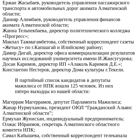
Ержан Жасыбаев, руководитель управления пассажирского
транспорта и автомобильных дорог акимата Алматинской
области;
Данияр Алимбаев, руководитель управления финансов
акимата Алматинской области;
Жанна Тельпекбаева, директор политехнического колледжа
«Прогресс»;
Макпал Тажмагамбетова, собственный корреспондент газеты
«Жетысу» по г.Капшагай и Илийскому району;
Дамир Дигай, директор офиса коммерциализации результатов
научных исследований университета имени И.Жансугурова;
Досан Каримов, директор ИП «Алаколь Каримов Д.Е.»;
Константин Нестеров, директор Дома культуры г.Текели.
В партийный список кандидатов в депутаты
мажилиса от НПК вошли 125 человек. Из них
пятеро выходцы из нашей области:
Магеррам Магеррамов, депутат Парламента Мажилиса;
Жанар Нурмуханова, президент ОЮЛ “Гражданский Альянс
Алматинской области”;
Ермухан Жунисхан, индивидуальный предприниматель;
Олжас Ибраимов, секретарь Алматинского областного
комитета НПК;
Самал Кабышева, собственный корреспондент телеканала