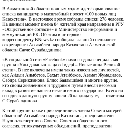
В Алматинской области полным ходом идет формирование
списка кандидатур в масштабный проект «100 новых лиц
Казахстана». В настоящее время собраны списки 278 человек.
На данный момент имена 84 жителей края направлены в РГУ
«Общественное согласие» и Министерство информации и
коммуникаций РК. Об этом в интервью
корреспонденту BNews.kz сообщила главный специалист
секретариата Ассамблеи народа Казахстана Алматинской
области Сауле Сурабалдинова.
«В социальной сети «Facebook» нами создана специальная
группа «Ұлы даланың жаңа есімдері – Новые лица Великой
степи». В нее включены имена таких известных личностей,
как Айдын Аимбетов, Бахыт Атайбеков, Азамат Жумадилов,
Сабира Серикжанова, Елдос Баялышбаев и многие другие,
кто своим жизненным и трудовым путем внесли весомый
вклад в развитие нашего независимого государства. Всего на
сегодня в данную группу вошли 26 кандидатур», — отметила
С.Сурабалдинова.
К этой группе также присоединились члены Совета матерей
областной Ассамблеи народа Казахстана, представители
Научно-экспертного Совета, Советов общественного
согласия, этнокультурных объединений, преподаватели