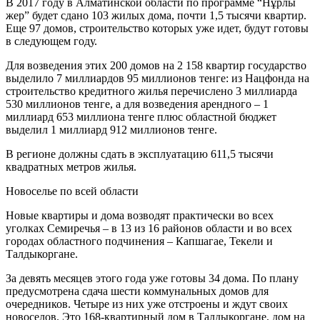
В 2017 году в Алматинской области по программе “Нұрлы
жер” будет сдано 103 жилых дома, почти 1,5 тысячи квартир.
Еще 97 домов, строительство которых уже идет, будут готовы
в следующем году.
Для возведения этих 200 домов на 2 158 квартир государство
выделило 7 миллиардов 95 миллионов тенге: из Нацфонда на
строительство кредитного жилья перечислено 3 миллиарда
530 миллионов тенге, а для возведения арендного – 1
миллиард 653 миллиона тенге плюс областной бюджет
выделил 1 миллиард 912 миллионов тенге.
В регионе должны сдать в эксплуатацию 611,5 тысячи
квадратных метров жилья.
Новоселье по всей области
Новые квартиры и дома возводят практически во всех
уголках Семиречья – в 13 из 16 районов области и во всех
городах областного подчинения – Капшагае, Текели и
Талдыкоргане.
За девять месяцев этого года уже готовы 34 дома. По плану
предусмотрена сдача шести коммунальных домов для
очередников. Четыре из них уже отстроены и ждут своих
новоселов. Это 168-квартирный дом в Талдыкоргане, дом на