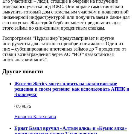
Его участники – люди, стоящие в очереди на получение
земельного участка под ИЖС. Они вправе самостоятельно
выкупить готовый дом с земельным участком и подведенной
инженерной инфраструктурой или получить заем в банке для
его покупки. Жилстройсбербанк может предоставить для
этого займы по сниженным процентным ставкам.
Госпрограмма “Нұрлы жер”предусматривает и другие
инструменты для льготного приобретения жилья. Один из
них – субсидирование ипотечных займов до 7 процентов от
ставки вознаграждения через АО “ИО “Казахстанская
ипотечная компания”.
Другие новости
Жители Жетісу могут влиять на экологические
решения в своем регионе: как использовать АППК и
Экокодекс
07.08.26
Новости Казахстана
Ернат Базил вручил «Алтын алка» и «Кумис алка»
многодетным матерям Талдыкоргана