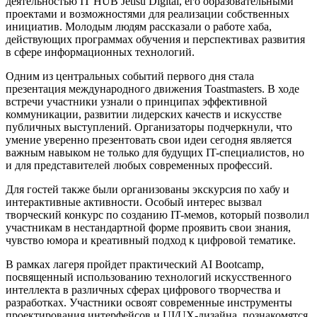
деятельностью IT HUB Jetisu Digital, его образовательными
проектами и возможностями для реализации собственных
инициатив. Молодым людям рассказали о работе хаба,
действующих программах обучения и перспективах развития
в сфере информационных технологий.
Одним из центральных событий первого дня стала
презентация международного движения Toastmasters. В ходе
встречи участники узнали о принципах эффективной
коммуникации, развитии лидерских качеств и искусстве
публичных выступлений. Организаторы подчеркнули, что
умение уверенно презентовать свои идеи сегодня является
важным навыком не только для будущих IT-специалистов, но
и для представителей любых современных профессий.
Для гостей также были организованы экскурсия по хабу и
интерактивные активности. Особый интерес вызвал
творческий конкурс по созданию IT-мемов, который позволил
участникам в нестандартной форме проявить свои знания,
чувство юмора и креативный подход к цифровой тематике.
В рамках лагеря пройдет практический AI Bootcamp,
посвященный использованию технологий искусственного
интеллекта в различных сферах цифрового творчества и
разработках. Участники освоят современные инструменты
проектирования интерфейсов и UI/UX-дизайна, познакомятся