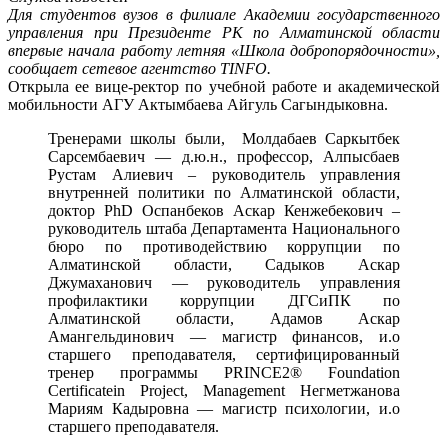
Для студентов вузов в филиале Академии государственного
управления при Президенте РК по Алматинской области
впервые начала работу летняя «Школа добропорядочности»,
сообщает сетевое агентство TINFO.
Открыла ее вице-ректор по учебной работе и академической
мобильности АГУ Актымбаева Айгуль Сагындыковна.
Тренерами школы были, Молдабаев Саркытбек
Сарсембаевич — д.ю.н., профессор, Алпысбаев
Рустам Алиевич – руководитель управления
внутренней политики по Алматинской области,
доктор PhD Оспанбеков Аскар Кенжебекович –
руководитель штаба Департамента Национального
бюро по противодействию коррупции по
Алматинской области, Садыков Аскар
Джумаханович — руководитель управления
профилактики коррупции ДГСиПК по
Алматинской области, Адамов Аскар
Амангельдинович — магистр финансов, и.о
старшего преподавателя, сертифицированный
тренер программы PRINCE2® Foundation
Certificatein Project, Management Негметжанова
Мариям Кадыровна — магистр психологии, и.о
старшего преподавателя.