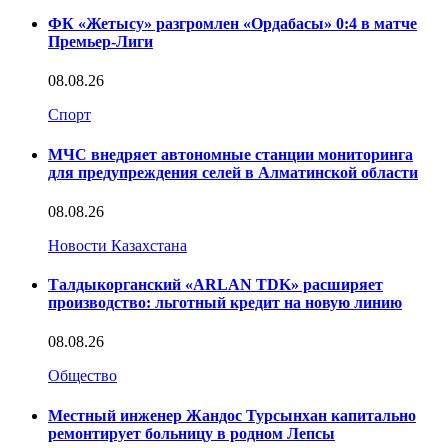
ФК «Жетысу» разгромлен «Ордабасы» 0:4 в матче
Премьер-Лиги
08.08.26
Спорт
МЧС внедряет автономные станции мониторинга
для предупреждения селей в Алматинской области
08.08.26
Новости Казахстана
Талдыкорганский «ARLAN TDK» расширяет
производство: льготный кредит на новую линию
08.08.26
Общество
Местный инженер Жандос Турсынхан капитально
ремонтирует больницу в родном Лепсы