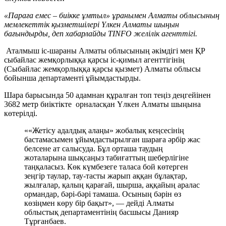
«Параға емес – биікке ұмтыл» ұранымен Алматы облысының
мемлекеттік қызметшілері Үлкен Алматы шыңын
бағындырды, деп хабарлайды TINFO желілік агенттігі.
Аталмыш іс-шараны Алматы облысының әкімдігі мен ҚР
сыбайлас жемқорлыққа қарсы іс-қимыл агенттігінің
(Сыбайлас жемқорлыққа қарсы қызмет) Алматы облысы
бойынша департаменті ұйымдастырды.
Шара барысында 50 адамнан құралған топ теңіз деңгейінен
3682 метр биіктікте орналасқан Үлкен Алматы шыңына
көтерілді.
««Жетісу адалдық алаңы» жобалық кеңсесінің
бастамасымен ұйымдастырылған шараға әрбір жас
белсене ат салысуда. Бұл орташа таудың
жоталарына шықсаңыз табиғаттың шеберлігіне
таңқаласыз. Көк күмбезеге таласа бой көтерген
зеңгір таулар, тау-тасты жарып аққан бұлақтар,
жылғалар, қалың қарағай, шырша, аққайың аралас
ормандар, бәрі-бәрі тамаша. Осының бәрін өз
көзіңмен көру бір бақыт», — дейді Алматы
облыстық департаментінің басшысы Данияр
Тұрғанбаев.