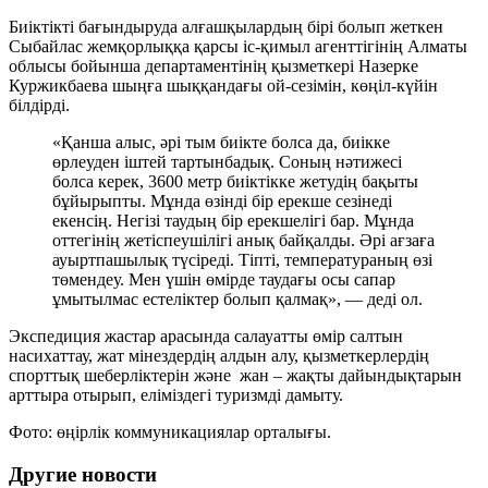
Биіктікті бағындыруда алғашқылардың бірі болып жеткен
Сыбайлас жемқорлыққа қарсы іс-қимыл агенттігінің Алматы
облысы бойынша департаментінің қызметкері Назерке
Куржикбаева шыңға шыққандағы ой-сезімін, көңіл-күйін
білдірді.
«Қанша алыс, әрі тым биікте болса да, биікке
өрлеуден іштей тартынбадық. Соның нәтижесі
болса керек, 3600 метр биіктікке жетудің бақыты
бұйырыпты. Мұнда өзінді бір ерекше сезінеді
екенсің. Негізі таудың бір ерекшелігі бар. Мұнда
оттегінің жетіспеушілігі анық байқалды. Әрі ағзаға
ауыртпашылық түсіреді. Тіпті, температураның өзі
төмендеу. Мен үшін өмірде таудағы осы сапар
ұмытылмас естеліктер болып қалмақ», — деді ол.
Экспедиция жастар арасында салауатты өмір салтын
насихаттау, жат мінездердің алдын алу, қызметкерлердің
спорттық шеберліктерін және жан – жақты дайындықтарын
арттыра отырып, еліміздегі туризмді дамыту.
Фото: өңірлік коммуникациялар орталығы.
Другие новости