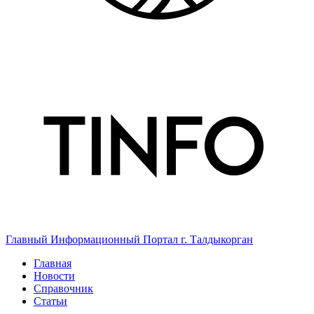
Главный Информационный Портал г. Талдыкорган
Главная
Новости
Справочник
Статьи