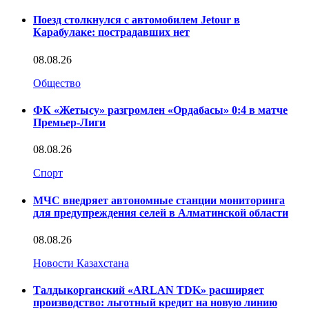
Поезд столкнулся с автомобилем Jetour в
Карабулаке: пострадавших нет
08.08.26
Общество
ФК «Жетысу» разгромлен «Ордабасы» 0:4 в матче
Премьер-Лиги
08.08.26
Спорт
МЧС внедряет автономные станции мониторинга
для предупреждения селей в Алматинской области
08.08.26
Новости Казахстана
Талдыкорганский «ARLAN TDK» расширяет
производство: льготный кредит на новую линию