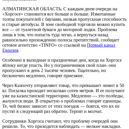
АЛМАТИНСКАЯ ОБЛАСТЬ. С каждым днем очереди на
«Хоргосе» становится все больше и больше. Измотанные
толпы покупателей с баулами, низкая пропускная способность
и старые автобусы. В зоне свободной торговли можно купить
все — от туалетной бумаги до моторной лодки. Проблема
лишь в том, что попасть туда легко, а вернуться назад
равносильно прохождению полосы препятствий, сообщает
сетевое агентство «TINFO» со ссылкой на
Первый канал
Евразия
.
Особенно в выходные и праздничные дни, когда на Хоргосе
яблоку негде упасть. Но у пограничников свой план- они
пропускают в день 2 тысячи человек. Тщательно, но
бесконечно медленно, говорят приезжие.
Через Казпочту отправляют товар, что превышает лимит в 50
кг. Посылка проходит несколько сотен метров. И ее получают
уже на казахстанской территории. Медленно — это полбеды,
жалуются люди. В открытую о проблемах говорят единицы.
Те, чей бизнес зависит от этих поездок — боятся, что их не
пустят в следующий раз обратно. Терпят и молчат.
Сотрудники Хоргоса считают, что проблему очередей они
решили. То, что приходится наблюдать — мелкие накладки.