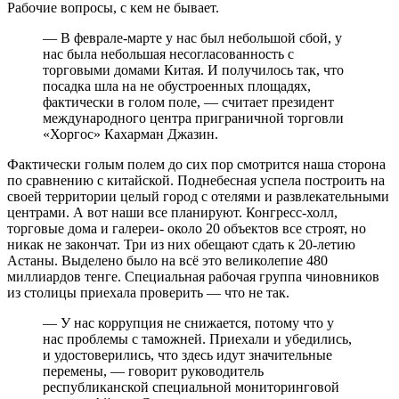
Рабочие вопросы, с кем не бывает.
— В феврале-марте у нас был небольшой сбой, у
нас была небольшая несогласованность с
торговыми домами Китая. И получилось так, что
посадка шла на не обустроенных площадях,
фактически в голом поле, — считает президент
международного центра приграничной торговли
«Хоргос» Кахарман Джазин.
Фактически голым полем до сих пор смотрится наша сторона
по сравнению с китайской. Поднебесная успела построить на
своей территории целый город с отелями и развлекательными
центрами. А вот наши все планируют. Конгресс-холл,
торговые дома и галереи- около 20 объектов все строят, но
никак не закончат. Три из них обещают сдать к 20-летию
Астаны. Выделено было на всё это великолепие 480
миллиардов тенге. Специальная рабочая группа чиновников
из столицы приехала проверить — что не так.
— У нас коррупция не снижается, потому что у
нас проблемы с таможней. Приехали и убедились,
и удостоверились, что здесь идут значительные
перемены, — говорит руководитель
республиканской специальной мониторинговой