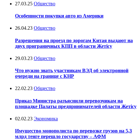
27.03.25
Общество
Особенности покупки авто из Америки
26.04.23
Общество
Разрешения на проезд по дорогам Китая выдают на
двух приграничных КПП в области Жетісу
29.03.23
Общество
Что нужно знать участникам ВЭД об электронной
очереди на границе с КНР
22.02.23
Общество
Приказ Министра разъяснили перевозчикам на
площадке Палаты предпринимателей области Жетісу
02.02.23
Экономика
Имущество монополиста по перевозке грузов на 5,3
млрд тенге перешло государству – АФМ