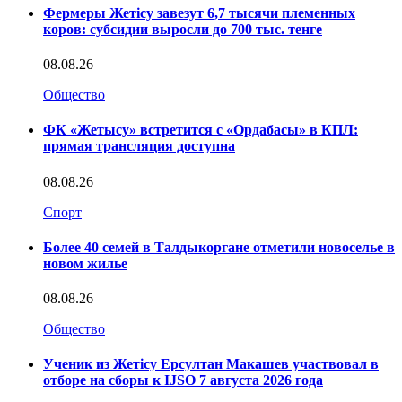
Фермеры Жетісу завезут 6,7 тысячи племенных
коров: субсидии выросли до 700 тыс. тенге
08.08.26
Общество
ФК «Жетысу» встретится с «Ордабасы» в КПЛ:
прямая трансляция доступна
08.08.26
Спорт
Более 40 семей в Талдыкоргане отметили новоселье в
новом жилье
08.08.26
Общество
Ученик из Жетісу Ерсултан Макашев участвовал в
отборе на сборы к IJSO 7 августа 2026 года