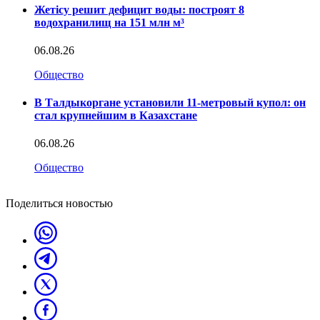
Жетісу решит дефицит воды: построят 8
водохранилищ на 151 млн м³
06.08.26
Общество
В Талдыкоргане установили 11-метровый купол: он
стал крупнейшим в Казахстане
06.08.26
Общество
Поделиться новостью