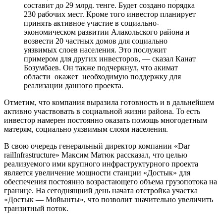
составит до 29 млрд. тенге. Будет создано порядка
230 рабочих мест. Кроме того инвестор планирует
принять активное участие в социально-
экономическом развитии Алакольского района и
возвести 20 частных домов для социально
уязвимых слоев населения. Это послужит
примером для других инвесторов, — сказал Канат
Бозумбаев. Он также подчеркнул, что акимат
области окажет необходимую поддержку для
реализации данного проекта.
Отметим, что компания выразила готовность и в дальнейшем
активно участвовать в социальной жизни района. То есть
инвестор намерен постоянно оказать помощь многодетным
матерям, социально уязвимым слоям населения.
В свою очередь генеральный директор компании «Dar
railInfrastructure» Максим Матюк рассказал, что целью
реализуемого ими крупного инфраструктурного проекта
является увеличение мощности станции «Достык» для
обеспечения постоянно возрастающего объема грузопотока на
границе. На сегоднящний день начата отстройка участка
«Достык — Мойынты», что позволит значительно увеличить
транзитный поток.