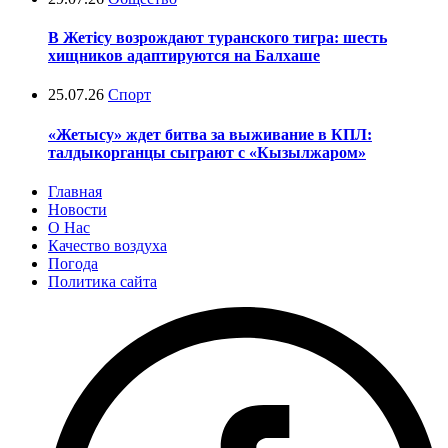
В Жетісу возрождают туранского тигра: шесть
хищников адаптируются на Балхаше
25.07.26
Спорт
«Жетысу» ждет битва за выживание в КПЛ:
талдыкорганцы сыграют с «Кызылжаром»
Главная
Новости
О Нас
Качество воздуха
Погода
Политика сайта