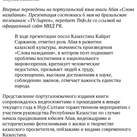
Впервые переведены на португальский язык книги Абая «Слова
назидания». Презентация состоялась 6 мая на бразильском
телеканале «TV-Supren», передает Tinfo.kz со ссылкой на
официальный сайт МИД РК.
В ходе презентации посол Казахстана Кайрат
Саржанов, отметил роль Абая в развитии
казахской культуры, значимость произведения
«Слова назидания», в котором поэт поднимает
проблемы воспитания и национального
мировоззрения, критикует человеческие
недостатки, призывает людей к труду,
просвещению, высоким достижениям в науке,
соблюдению законов, отмечает важность единства
народа.
Представление португалоязычного издания книги
сопровождалось видеосюжетами о прошедшем в январе
текущего года в Нур-Султане торжественном мероприятии с
участием руководства Республики Казахстан по случаю
начала празднования юбилея Абая, видеокадрами и
историческими фотоснимками о жизни и творчестве
казахского просветителя, пейзажами и видами современного
Казахстана.