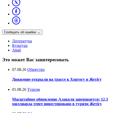
Сообщить об ошибке
→
Литература
Культура
Абай
Это может Вас заинтересовать
07.08.26
Общество
Движение открыли на трассе к Хоргосу в Жетісу
01.08.26
Туризм
Масштабное обновление Алаколя завершается: 12,3
миллиарда тенге инвестировано в туризм Жетісу