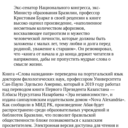
Экс-сенатор Национального конгресса, экс-
Министр образования Бразилии, профессор
Кристовам Буарке в своей рецензии к книге
высоко оценил произведение, «наполненное
несметным количеством афоризмов,
восхваляющее патриотизм и мужество
человеческой личности, которые должны быть
заложены с малых лет, тему любви и долга перед
родиной, уважение к старшим». Он резюмировал,
что «книга от начала и до конца держит читателя в
напряжении, дабы не пропустить мудрые слова о
смысле жизни.
Книга «Слова назидания» переведена на португальский язык
доктором филологических наук, профессором Университета
Сан-Пауло Эдельсио Америко, который в 2019 году работал
над переводом книги Первого Президента Казахстана —
Елбасы Нурсултана Назарбаева «Эра независимости», и
издана санпауловским издательским домом «Novа Alexandria».
Как сообщили в МИД РК, произведение Абая будет
распространено среди образовательных учреждений и
библиотек Бразилии, что позволит бразильской
общественности ближе познакомиться с казахским
просветителем. Электронная версия доступна для чтения и