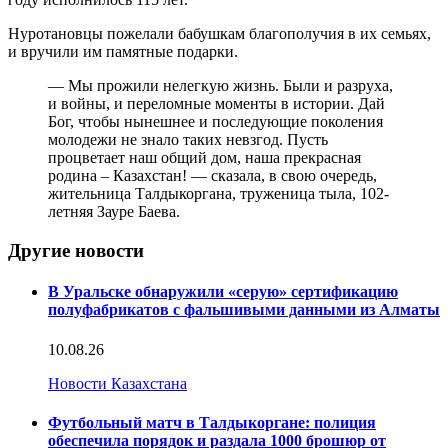
Нуротановцы пожелали бабушкам благополучия в их семьях,
и вручили им памятные подарки.
— Мы прожили нелегкую жизнь. Были и разруха,
и войны, и переломные моменты в истории. Дай
Бог, чтобы нынешнее и последующие поколения
молодежи не знало таких невзгод. Пусть
процветает наш общий дом, наша прекрасная
родина – Казахстан! — сказала, в свою очередь,
жительница Талдыкоргана, труженица тыла, 102-
летняя Зауре Баева.
Другие новости
В Уральске обнаружили «серую» сертификацию
полуфабрикатов с фальшивыми данными из Алматы
10.08.26
Новости Казахстана
Футбольный матч в Талдыкоргане: полиция
обеспечила порядок и раздала 1000 брошюр от