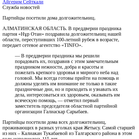
Айгерим Сейткали
Служба новостей
Партийцы посетили дома долгожительниц.
АЛМАТИНСКАЯ ОБЛАСТЬ. В преддверии праздника
партия «Нұр Отан» поздравила долгожительниц нашей
области, переступивших 100-летний рубеж в возрасте,
передает сетевое агентство «TINFO».
— В преддверии праздника мы решили
порадовать их, поздравив с этим замечательным
праздником нежности, добра и красоты и
пожелать крепкого здоровья и мирного неба над
головой. Мы всегда готовы прийти на помощь и
должны уделять им внимание не только в такие
праздничные дни, но и приходить и узнавать их
дела, интересоваться их здоровьем, оказывать им
всяческую помощь, — отметил первый
заместитель председателя областной партийной
организации Галиаскар Сарыбаев.
Партийцы посетили дома всех долгожительниц,
проживающих в разных уголках края Жетысу. Самой старшей
из них – Калиакан Тукабаевой из Талгарского района в этом
году исполнилось 115 лет.