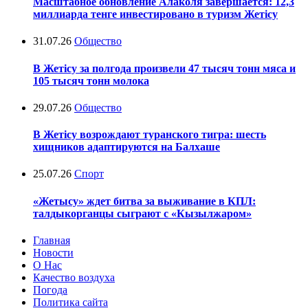
Масштабное обновление Алаколя завершается: 12,3
миллиарда тенге инвестировано в туризм Жетісу
31.07.26
Общество
В Жетісу за полгода произвели 47 тысяч тонн мяса и
105 тысяч тонн молока
29.07.26
Общество
В Жетісу возрождают туранского тигра: шесть
хищников адаптируются на Балхаше
25.07.26
Спорт
«Жетысу» ждет битва за выживание в КПЛ:
талдыкорганцы сыграют с «Кызылжаром»
Главная
Новости
О Нас
Качество воздуха
Погода
Политика сайта