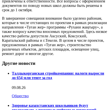
привлечены к ответственности. Все вопросы с оформлением
документов по поводу новых школ должны быть решены в
срок до 1 октября.
В завершение совещания внимание было уделено районам,
которые в числе отстающих по проектам в рамках реализации
направления «Туған жер» программы «Рухани жаңғыру», а
также вопросу качества вносимых предложений. Здесь низкое
качество работы допустили Аксуский, Коксуский,
Каратальский районы и г.Текели. В целом в числе проектов,
предложенных в рамках «Туған жер», строительство
различных объектов, детских площадок, освещение улиц,
ремонт дорог и многое другое.
Другие новости
Талдыкорганская стройкомпания: налоги выросли
до 654 млн тенге за год
09.08.26
Общество
Здоровье казахстанских школьников будут
отслеживать с помощью цифровых технологий