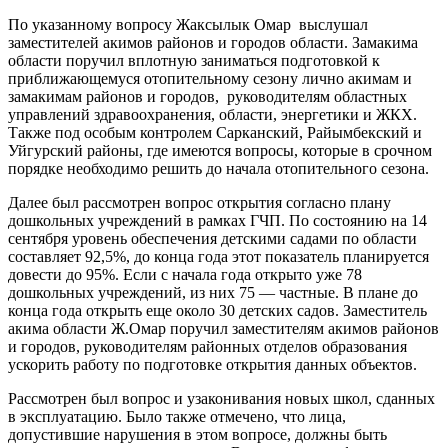
По указанному вопросу Жаксылык Омар выслушал
заместителей акимов районов и городов области. Замакима
области поручил вплотную заниматься подготовкой к
приближающемуся отопительному сезону лично акимам и
замакимам районов и городов, руководителям областных
управлений здравоохранения, области, энергетики и ЖКХ.
Также под особым контролем Сарканский, Райымбекский и
Уйгурский районы, где имеются вопросы, которые в срочном
порядке необходимо решить до начала отопительного сезона.
Далее был рассмотрен вопрос открытия согласно плану
дошкольных учреждений в рамках ГЧП. По состоянию на 14
сентября уровень обеспечения детскими садами по области
составляет 92,5%, до конца года этот показатель планируется
довести до 95%. Если с начала года открыто уже 78
дошкольных учреждений, из них 75 — частные. В плане до
конца года открыть еще около 30 детских садов. Заместитель
акима области Ж.Омар поручил заместителям акимов районов
и городов, руководителям районных отделов образования
ускорить работу по подготовке открытия данных объектов.
Рассмотрен был вопрос и узаконивания новых школ, сданных
в эксплуатацию. Было также отмечено, что лица,
допустившие нарушения в этом вопросе, должны быть