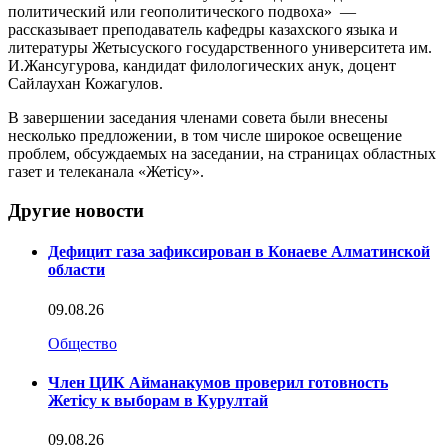
политический или геополитического подвоха» —
рассказывает преподаватель кафедры казахского языка и
литературы Жетысуского государственного университета им.
И.Жансугурова, кандидат филологических анук, доцент
Сайлаухан Кожагулов.
В завершении заседания членами совета были внесены
несколько предложении, в том числе широкое освещение
проблем, обсуждаемых на заседании, на страницах областных
газет и телеканала «Жетісу».
Другие новости
Дефицит газа зафиксирован в Конаеве Алматинской
области
09.08.26
Общество
Член ЦИК Айманакумов проверил готовность
Жетісу к выборам в Курултай
09.08.26