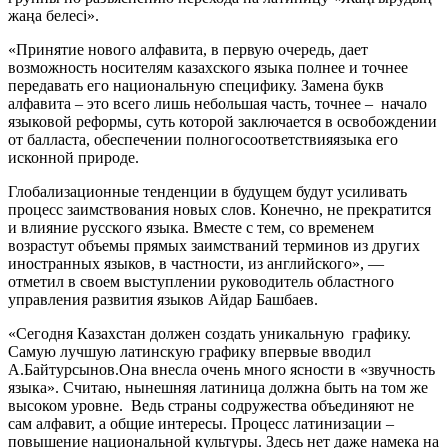
жаңа белесі».
«Принятие нового алфавита, в первую очередь, дает
возможность носителям казахского языка полнее и точнее
передавать его национальную специфику. Замена букв
алфавита – это всего лишь небольшая часть, точнее – начало
языковой реформы, суть которой заключается в освобождении
от балласта, обеспечении полногосоответствияязыка его
исконной природе.
Глобализационные тенденции в будущем будут усиливать
процесс заимствования новых слов. Конечно, не прекратится
и влияние русского языка. Вместе с тем, со временем
возрастут объемы прямых заимстваний терминов из других
иностранных языков, в частности, из английского», —
отметил в своем выступлении руководитель областного
управления развития языков Айдар Башбаев.
«Сегодня Казахстан должен создать уникальную графику.
Самую лучшую латинскую графику впервые вводил
А.Байтурсынов.Она внесла очень много ясности в «звучность
языка». Считаю, нынешняя латиница должна быть на том же
высоком уровне. Ведь страны содружества объединяют не
сам алфавит, а общие интересы. Процесс латинизации –
повышение национальной культуры. Здесь нет даже намека на