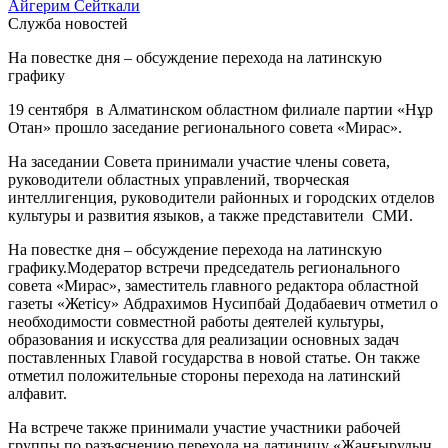
Айгерим Сейткали
Служба новостей
На повестке дня – обсуждение перехода на латинскую
графику
19 сентября в Алматинском областном филиале партии «Нұр
Отан» прошло заседание регионального совета «Мирас».
На заседании Совета принимали участие члены совета,
руководители областных управлений, творческая
интеллигенция, руководители районных и городских отделов
культуры и развития языков, а также представители СМИ.
На повестке дня – обсуждение перехода на латинскую
графику.Модератор встречи председатель регионального
совета «Мирас», заместитель главного редактора областной
газеты «Жетісу» Абдрахимов Нусипбай Додабаевич отметил о
необходимости совместной работы деятелей культуры,
образования и искусства для реализации основных задач
поставленных Главой государства в новой статье. Он также
отметил положительные стороны перехода на латинский
алфавит.
На встрече также принимали участие участники рабочей
группы по разъяснению перехода на латиницу «Жаңғырудың