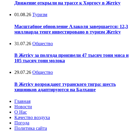
Движение открыли на трассе к Хоргосу в Жетісу
01.08.26
Туризм
Масштабное обновление Алаколя завершается: 12,3
миллиарда тенге инвестировано в туризм Жетісу
31.07.26
Общество
В Жетісу за полгода произвели 47 тысяч тонн мяса и
105 тысяч тонн молока
29.07.26
Общество
В Жетісу возрождают туранского тигра: шесть
хищников адаптируются на Балхаше
Главная
Новости
О Нас
Качество воздуха
Погода
Политика сайта