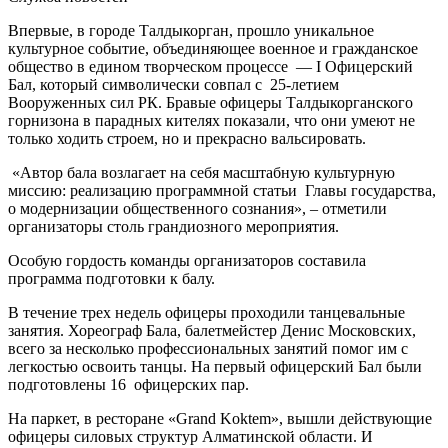
Впервые, в городе Талдыкорган, прошло уникальное
культурное событие, объединяющее военное и гражданское
общество в едином творческом процессе — I Офицерский
Бал, который символически совпал с 25-летием
Вооруженных сил РК. Бравые офицеры Талдыкорганского
горнизона в парадных кителях показали, что они умеют не
только ходить строем, но и прекрасно вальсировать.
«Автор бала возлагает на себя масштабную культурную
миссию: реализацию программной статьи Главы государства,
о модернизации общественного сознания», – отметили
организаторы столь грандиозного мероприятия.
Особую гордость команды организаторов составила
программа подготовки к балу.
В течение трех недель офицеры проходили танцевальные
занятия. Хореограф Бала, балетмейстер Денис Московских,
всего за несколько профессиональных занятий помог им с
легкостью освоить танцы. На первый офицерский Бал были
подготовлены 16 офицерских пар.
На паркет, в ресторане «Grand Koktem», вышли действующие
офицеры силовых структур Алматинской области. И