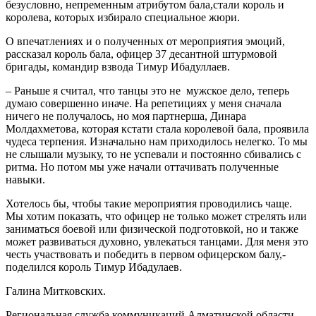
безусловно, непременным атрибутом бала,стали король и
королева, которых избирало специальное жюри.
О впечатлениях и о полученных от мероприятия эмоций,
рассказал король бала, офицер 37 десантной штурмовой
бригады, командир взвода Тимур Ибадуллаев.
– Раньше я считал, что танцы это не мужское дело, теперь
думаю совершенно иначе. На репетициях у меня сначала
ничего не получалось, но моя партнерша, Динара
Молдахметова, которая кстати стала королевой бала, проявила
чудеса терпения. Изначально нам приходилось нелегко. То мы
не слышали музыку, то не успевали и постоянно сбивались с
ритма. Но потом мы уже начали оттачивать полученные
навыки.
Хотелось бы, чтобы такие мероприятия проводились чаще.
Мы хотим показать, что офицер не только может стрелять или
заниматься боевой или физической подготовкой, но и также
может развиваться духовно, увлекаться танцами. Для меня это
честь участвовать и победить в первом офицерском балу,-
поделился король Тимур Ибадулаев.
Галина Митковских.
Региональная служба коммуникаций Алматинской области