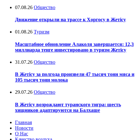
07.08.26
Общество
Движение открыли на трассе к Хоргосу в Жетісу
01.08.26
Туризм
Масштабное обновление Алаколя завершается: 12,3
миллиарда тенге инвестировано в туризм Жетісу
31.07.26
Общество
В Жетісу за полгода произвели 47 тысяч тонн мяса и
105 тысяч тонн молока
29.07.26
Общество
В Жетісу возрождают туранского тигра: шесть
хищников адаптируются на Балхаше
Главная
Новости
О Нас
Качество воздуха