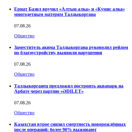
Ернат Базил вручил «Алтын алка» и «Кумис алка»
многодетным матерям Талдыкоргана
07.08.26
Общество
Заместитель акима Талдыкоргана руководил рейдом
по благоустройству, выявили нарушения
07.08.26
Общество
Талдыкорганец предложил построить аквапарк на
Арбате через партию «ӘDILET»
07.08.26
Общество
Казахстан втрое снизил смертность новорождённых
после операций: более 90% выживают