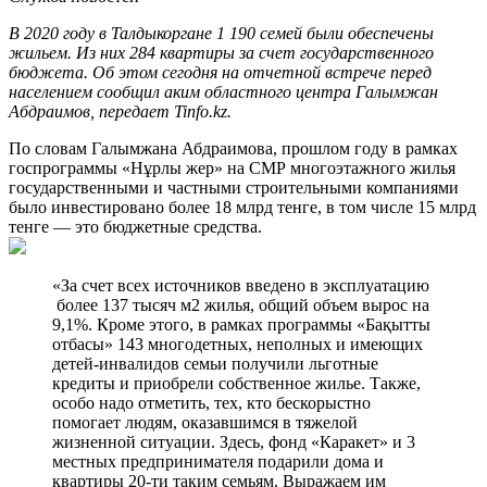
В 2020 году в Талдыкоргане 1 190 семей были обеспечены
жильем. Из них 284 квартиры за счет государственного
бюджета. Об этом сегодня на отчетной встрече перед
населением сообщил аким областного центра Галымжан
Абдраимов, передает Tinfo.kz.
По словам Галымжана Абдраимова, прошлом году в рамках
госпрограммы «Нұрлы жер» на СМР многоэтажного жилья
государственными и частными строительными компаниями
было инвестировано более 18 млрд тенге, в том числе 15 млрд
тенге — это бюджетные средства.
«За счет всех источников введено в эксплуатацию
более 137 тысяч м2 жилья, общий объем вырос на
9,1%. Кроме этого, в рамках программы «Бақытты
отбасы» 143 многодетных, неполных и имеющих
детей-инвалидов семьи получили льготные
кредиты и приобрели собственное жилье. Также,
особо надо отметить, тех, кто бескорыстно
помогает людям, оказавшимся в тяжелой
жизненной ситуации. Здесь, фонд «Каракет» и 3
местных предпринимателя подарили дома и
квартиры 20-ти таким семьям. Выражаем им