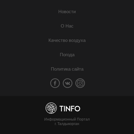
Новости
О Нас
Качество воздуха
Погода
Политика сайта
Информационный Портал
г. Талдыкорган