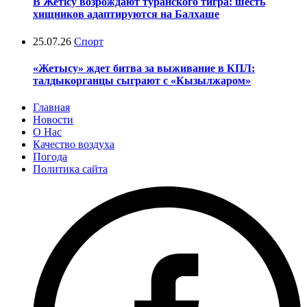
В Жетісу возрождают туранского тигра: шесть
хищников адаптируются на Балхаше
25.07.26
Спорт
«Жетысу» ждет битва за выживание в КПЛ:
талдыкорганцы сыграют с «Кызылжаром»
Главная
Новости
О Нас
Качество воздуха
Погода
Политика сайта