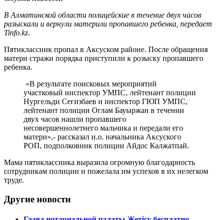
В Алматинской области полицейские в течение двух часов
разыскали и вернули материли пропавшего ребенка, передает
Tinfo.kz.
Пятиклассник пропал в Аксуском районе. После обращения
матери стражи порядка приступили к розыску пропавшего
ребенка.
«В результате поисковых мероприятий
участковый инспектор УМПС, лейтенант полиции
Нургельди Сегизбаев и инспектор ГЮП УМПС,
лейтенант полиции Оглам Бауыржан в течении
двух часов нашли пропавшего
несовершеннолетнего мальчика и передали его
матери»,- рассказал и.о. начальника Аксуского
РОП, подполковник полиции Айдос Калжатпай.
Мама пятиклассника выразила огромную благодарность
сотрудникам полиции и пожелала им успехов в их нелегком
труде.
Другие новости
Глава нотариальной палаты Жетісу бесплатно