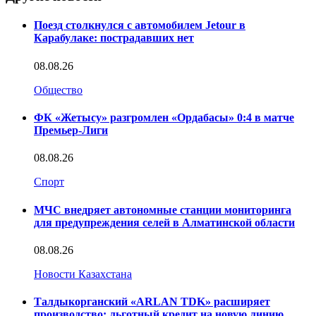
Поезд столкнулся с автомобилем Jetour в
Карабулаке: пострадавших нет
08.08.26
Общество
ФК «Жетысу» разгромлен «Ордабасы» 0:4 в матче
Премьер-Лиги
08.08.26
Спорт
МЧС внедряет автономные станции мониторинга
для предупреждения селей в Алматинской области
08.08.26
Новости Казахстана
Талдыкорганский «ARLAN TDK» расширяет
производство: льготный кредит на новую линию