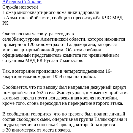
Айгерим Сейткали
Служба новостей
Пожар многоквартирного дома ликвидировали
в Алматинскойобласти, сообщила пресс-служба КЧС МВД
РК.
Около восьми часов утра сегодня в
селе Жансугурова Алматинской области, которое находится
примерно в 120 километрах от Талдыкоргана, загорелся
многоквартирный жилой дом. Об этом сообщил
официальный представитель комитета по чрезвычайным
ситуациям МВД РК Руслан Иманкулов.
Так, возгорание произошло в четырехподъездном 16-
квартирномжилом доме 1959 года постройки.
Сообщается, что по вызову был направлен дежурный караул
пожарной части №25 села Жансугурова, к моменту прибытия
которых горела почти вся деревянная кровля постройки,
кроме того, огонь переходил на перекрытие второго этажа.
В сообщении говорится, что по тревоге был поднят личный
состав свободных смен, оперативная группа Талдыкоргана и
подразделения из поселка Сарканд, который находится
в 30 километрах от места пожара.