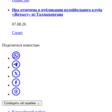
Общество
Ира отмечена в публикации волейбольного клуба
«Жетысу» из Талдыкоргана
07.08.26
Спорт
Поделиться новостью
Сообщить об ошибке
→
Карасайский район