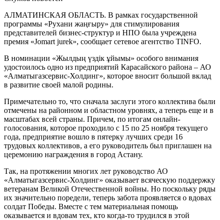
АЛМАТИНСКАЯ ОБЛАСТЬ. В рамках государственной
программы «Рухани жаңғыру» для стимулирования
представителей бизнес-структур и НПО была учреждена
премия «Jomart jurek», сообщает сетевое агентство
TINFO
.
В номинации «Жылдың үздік ұйымы» особого внимания
удостоилось одно из предприятий Карасайского района – АО
«Алматыгазсервис-Холдинг», которое вносит большой вклад
в развитие своей малой родины.
Примечательно то, что сначала заслуги этого коллектива были
отмечены на районном и областном уровнях, а теперь еще и в
масштабах всей страны. Причем, по итогам онлайн-
голосования, которое проходило с 15 по 25 ноября текущего
года, предприятие вошло в пятерку лучших среди 16
трудовых коллективов, а его руководитель был приглашен на
церемонию награждения в город Астану.
Так, на протяжении многих лет руководство АО
«Алматыгазсервис-Холдинг» оказывает всяческую поддержку
ветеранам Великой Отечественной войны. Но поскольку ряды
их значительно поредели, теперь забота проявляется о вдовах
солдат Победы. Вместе с тем материальная помощь
оказывается и вдовам тех, кто когда-то трудился в этой