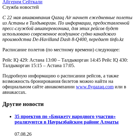
Айгерим Сейткали
Служба новостей
С 22 мая авиакомпания Qazaq Air начнет ежедневные полеты
из Астаны в Талдыкорган. По информации, предоставленной
пресс-службой авиаперевозчика, для этих рейсов будет
использовано современное воздушное судно канадского
производства De-Havilland Dash 8-Q400, передает tinfo.kz
Расписание полетов (по местному времени) следующее:
Рейс IQ 429: Астана 13:00 – Талдыкорган 14:45 Рейс IQ 430:
Талдыкорган 15:15 – Астана 17:05.
Подробную информацию о расписании рейсов, а также
возможность бронирования билетов можно найти на
официальном сайте авиакомпании
www.flyqazaq.com
или в
авиакассах.
Другие новости
35 проектов по «Бюджету народного участия»
реализуются в Наурызбайском районе Алматы
07.08.26