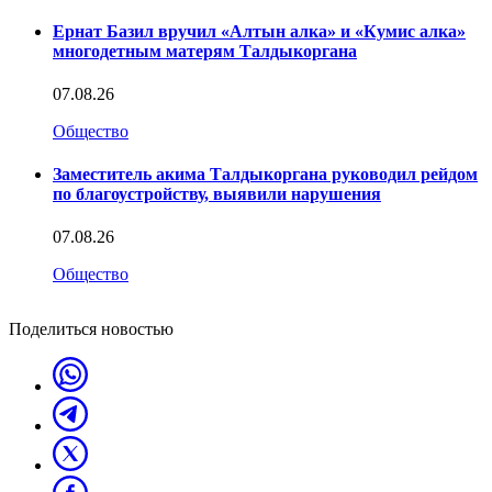
Ернат Базил вручил «Алтын алка» и «Кумис алка»
многодетным матерям Талдыкоргана
07.08.26
Общество
Заместитель акима Талдыкоргана руководил рейдом
по благоустройству, выявили нарушения
07.08.26
Общество
Поделиться новостью