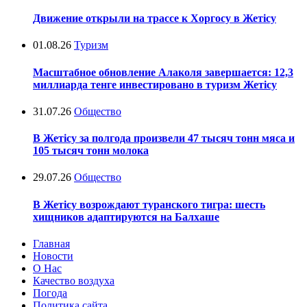
Движение открыли на трассе к Хоргосу в Жетісу
01.08.26
Туризм
Масштабное обновление Алаколя завершается: 12,3
миллиарда тенге инвестировано в туризм Жетісу
31.07.26
Общество
В Жетісу за полгода произвели 47 тысяч тонн мяса и
105 тысяч тонн молока
29.07.26
Общество
В Жетісу возрождают туранского тигра: шесть
хищников адаптируются на Балхаше
Главная
Новости
О Нас
Качество воздуха
Погода
Политика сайта