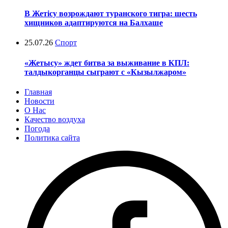
В Жетісу возрождают туранского тигра: шесть
хищников адаптируются на Балхаше
25.07.26
Спорт
«Жетысу» ждет битва за выживание в КПЛ:
талдыкорганцы сыграют с «Кызылжаром»
Главная
Новости
О Нас
Качество воздуха
Погода
Политика сайта