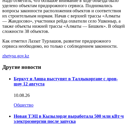
Надо отметить, что большое внимание в ходе объезда было
уделено объектам придорожного сервиса. Поднимались
вопросы законности расположения объектов и соответствия
их строительным нормам. Начав с верхней трассы «Алматы
— Жандосово», участники рейда охватили село Ушконыр, а
также объекты нижней трассы «Алматы — Бишкек». В общей
сложности 38 объектов.
Как отметил Лаззат Турлашов, развитие придорожного
сервиса необходимо, но только с соблюдением законности.
zhetysu.gov.kz
Другие новости
Беркут и Аиша выступят в Талдыкоргане с дрон-
шоу 12 августа
10.08.26
Общество
Новая ТЭЦ в Кызылорде выработала 500 млн кВт·ч
электроэнергии после запуска