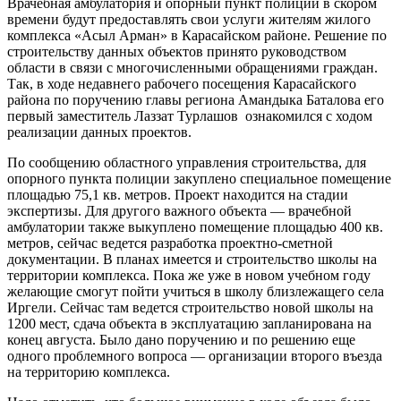
Врачебная амбулатория и опорный пункт полиции в скором
времени будут предоставлять свои услуги жителям жилого
комплекса «Асыл Арман» в Карасайском районе. Решение по
строительству данных объектов принято руководством
области в связи с многочисленными обращениями граждан.
Так, в ходе недавнего рабочего посещения Карасайского
района по поручению главы региона Амандыка Баталова его
первый заместитель Лаззат Турлашов ознакомился с ходом
реализации данных проектов.
По сообщению областного управления строительства, для
опорного пункта полиции закуплено специальное помещение
площадью 75,1 кв. метров. Проект находится на стадии
экспертизы. Для другого важного объекта — врачебной
амбулатории также выкуплено помещение площадью 400 кв.
метров, сейчас ведется разработка проектно-сметной
документации. В планах имеется и строительство школы на
территории комплекса. Пока же уже в новом учебном году
желающие смогут пойти учиться в школу близлежащего села
Иргели. Сейчас там ведется строительство новой школы на
1200 мест, сдача объекта в эксплуатацию запланирована на
конец августа. Было дано поручению и по решению еще
одного проблемного вопроса — организации второго въезда
на территорию комплекса.