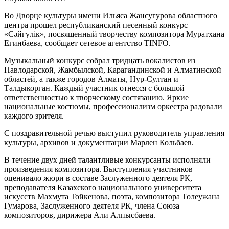
Во Дворце культуры имени Ильяса Жансугурова областного
центра прошел республиканский песенный конкурс
«Сәйгүлік», посвященный творчеству композитора Муратхана
Егинбаева, сообщает сетевое агентство TINFO.
Музыкальный конкурс собрал тридцать вокалистов из
Павлодарской, Жамбылской, Карагандинской и Алматинской
областей, а также городов Алматы, Нур-Султан и
Талдыкорган. Каждый участник отнесся с большой
ответственностью к творческому состязанию. Яркие
национальные костюмы, профессионализм оркестра радовали
каждого зрителя.
С поздравительной речью выступил руководитель управления
культуры, архивов и документации Марлен Кольбаев.
В течение двух дней талантливые конкурсанты исполняли
произведения композитора. Выступления участников
оценивало жюри в составе Заслуженного деятеля РК,
преподавателя Казахского национального университета
искусств Махмута Тойкенова, поэта, композитора Толеужана
Гумарова, Заслуженного деятеля РК, члена Союза
композиторов, дирижера Али Алпысбаева.