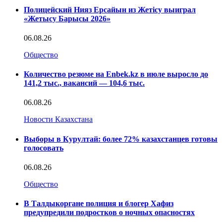
Полицейский Нияз Ерсайын из Жетісу выиграл
«Жетысу Барысы 2026»
06.08.26
Общество
Количество резюме на Enbek.kz в июле выросло до
141,2 тыс., вакансий — 104,6 тыс.
06.08.26
Новости Казахстана
Выборы в Курултай: более 72% казахстанцев готовы
голосовать
06.08.26
Общество
В Талдыкоргане полиция и блогер Хафиз
предупредили подростков о ночных опасностях