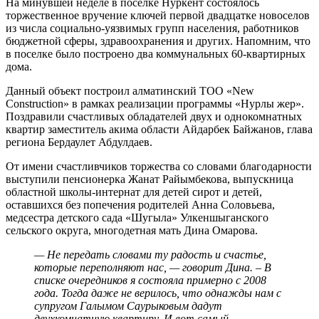
На минувшей неделе в поселке Нуркент состоялось
торжественное вручение ключей первой двадцатке новоселов
из числа социально-уязвимых групп населения, работников
бюджетной сферы, здравоохранения и других. Напомним, что
в поселке было построено два коммунальных 60-квартирных
дома.
Данный объект построил алматинский ТОО «New
Construction» в рамках реализации программы «Нурлы жер».
Поздравили счастливых обладателей двух и однокомнатных
квартир заместитель акима области Айдарбек Байжанов, глава
региона Бердаулет Абдулдаев.
От имени счастливчиков торжества со словами благодарности
выступили пенсионерка Жанат Райымбекова, выпускница
областной школы-интернат для детей сирот и детей,
оставшихся без попечения родителей Анна Соловьева,
медсестра детского сада «Шугыла» Улкеншыганского
сельского округа, многодетная мать Дина Омарова.
— Не передать словами ту радость и счастье,
которые переполняют нас, — говорит Дина. – В
списке очередников я состояла примерно с 2008
года. Тогда даже не верилось, что однажды нам с
супругом Галымом Саурыковым дадут
двухкомнатную квартиру. И вот самый