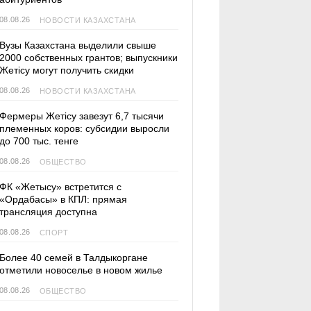
08.08.26
НОВОСТИ КАЗАХСТАНА
Вузы Казахстана выделили свыше
2000 собственных грантов; выпускники
Жетісу могут получить скидки
08.08.26
НОВОСТИ КАЗАХСТАНА
Фермеры Жетісу завезут 6,7 тысячи
племенных коров: субсидии выросли
до 700 тыс. тенге
08.08.26
ОБЩЕСТВО
ФК «Жетысу» встретится с
«Ордабасы» в КПЛ: прямая
трансляция доступна
08.08.26
СПОРТ
Более 40 семей в Талдыкоргане
отметили новоселье в новом жилье
08.08.26
ОБЩЕСТВО