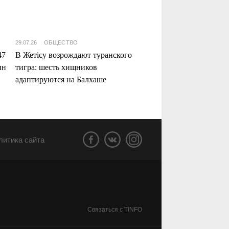
29.07.26
ОБЩЕСТВО
47
В Жетісу возрождают туранского
нн
тигра: шесть хищников
адаптируются на Балхаше
литика сайта
Связаться с TINFO