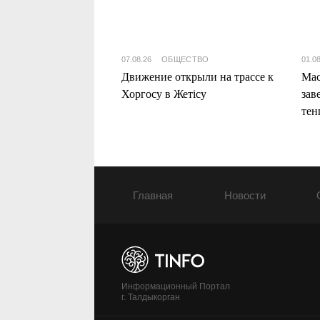
07.08.26
ОБЩЕСТВО
01.0
Движение открыли на трассе к
Мас
Хоргосу в Жетісу
зав
тен
Жет
Главная
Новости
Информационный Портал
г. Талдыкорган