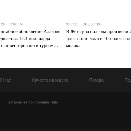
8.26
ТУРИЗМ
31.07.26
ОБЩЕСТВО
штабное обновление Алаколя
В Жетісу за полгода произвели 
ершается: 12,3 миллиарда
тысяч тонн мяса и 105 тысяч то
ге инвестировано в туризм
молока
ісу
О Нас
Качество воздуха
Погода
По
Установите приложение Tinfo