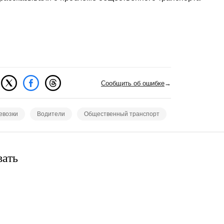
Сообщить об ошибке
→
евозки
Водители
Общественный транспорт
вать