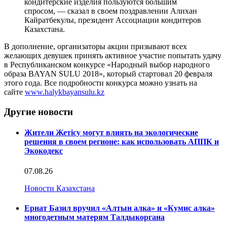
кондитерские изделия пользуются большим
спросом, — сказал в своем поздравлении Алихан
Кайратбекулы, президент Ассоциации кондитеров
Казаxстана.
В дополнение, организаторы акции призывают всех
желающих девушек принять активное участие попытать удачу
в Республиканском конкурсе «Народный выбор народного
образа BAYAN SULU 2018», который стартовал 20 февраля
этого года. Все подробности конкурса можно узнать на
сайте
www.halykbayansulu.kz
Другие новости
Жители Жетісу могут влиять на экологические
решения в своем регионе: как использовать АППК и
Экокодекс
07.08.26
Новости Казахстана
Ернат Базил вручил «Алтын алка» и «Кумис алка»
многодетным матерям Талдыкоргана