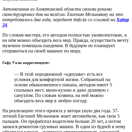
Автомеханик из Алматинской области своими руками
сконструировал дом на колёсах. Евгению Мельникову на это
потребовалось два года, передает tinfo.kz со ссылкой на
Хабар
24
.
По словам мастера, его автодом полностью укомплектован, и
на нём можно объездить весь мир. Правда, осуществить мечту
мужчине помешала пандемия. В будущем он планирует
отправиться на своей машине по миру.
Гафу Уали, корреспондент:
— В этой передвижной «однушке» есть все
условия для комфортной жизни. Собранный на
основе обыкновенного пикапа, автодом имеет 5
спальных мест, мини-кухню и даже душевую с
санузлом. По словам хозяина, на ней можно
объездить весь мир в любую погоду.
На реализацию этого проекта у автора ушло два года. 57-
летний Евгений Мельников знает автомобили, как свои 5
пальцев. Он проработал водителем больше 20 лет, а потом
занялся ремонтом грузовых машин. В один из будней к нему
обратился клиент – попросил отремонтировать заводской