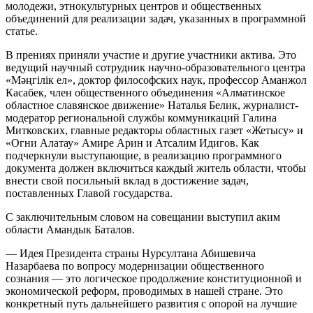
молодежи, этнокультурных центров и общественных
объединений для реализации задач, указанных в программной
статье.
В прениях приняли участие и другие участники актива. Это
ведущий научный сотрудник научно-образовательного центра
«Мәңгілік ел», доктор философских наук, профессор Аманжол
Касабек, член общественного объединения «Алматинское
областное славянское движение» Наталья Белик, журналист-
модератор региональной службы коммуникаций Галина
Митковских, главные редакторы областных газет «Жетысу» и
«Огни Алатау» Амире Арин и Атсалим Идигов. Как
подчеркнули выступающие, в реализацию программного
документа должен включиться каждый житель области, чтобы
внести свой посильный вклад в достижение задач,
поставленных Главой государства.
С заключительным словом на совещании выступил аким
области Амандык Баталов.
— Идея Президента страны Нурсултана Абишевича
Назарбаева по вопросу модернизации общественного
сознания — это логическое продолжение конституционной и
экономической реформ, проводимых в нашей стране. Это
конкретный путь дальнейшего развития с опорой на лучшие