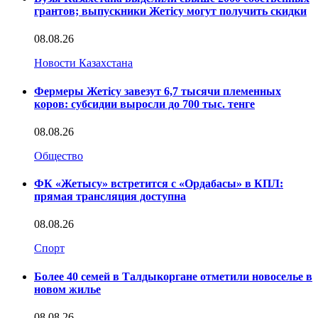
грантов; выпускники Жетісу могут получить скидки
08.08.26
Новости Казахстана
Фермеры Жетісу завезут 6,7 тысячи племенных
коров: субсидии выросли до 700 тыс. тенге
08.08.26
Общество
ФК «Жетысу» встретится с «Ордабасы» в КПЛ:
прямая трансляция доступна
08.08.26
Спорт
Более 40 семей в Талдыкоргане отметили новоселье в
новом жилье
08.08.26