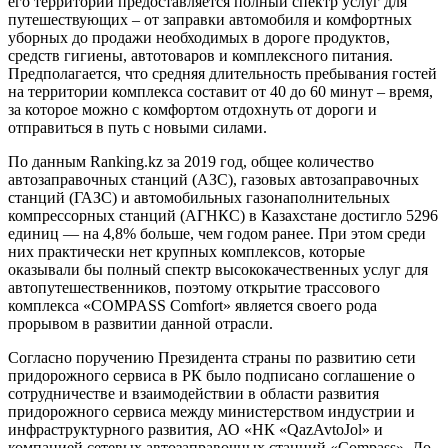
его территории предоставляется полный спектр услуг для
путешествующих – от заправки автомобиля и комфортных
уборных до продажи необходимых в дороге продуктов,
средств гигиены, автотоваров и комплексного питания.
Предполагается, что средняя длительность пребывания гостей
на территории комплекса составит от 40 до 60 минут – время,
за которое можно с комфортом отдохнуть от дороги и
отправиться в путь с новыми силами.
По данным Ranking.kz за 2019 год, общее количество
автозаправочных станций (АЗС), газовых автозаправочных
станций (ГАЗС) и автомобильных газонаполнительных
компрессорных станций (АГНКС) в Казахстане достигло 5296
единиц — на 4,8% больше, чем годом ранее. При этом среди
них практически нет крупных комплексов, которые
оказывали бы полный спектр высококачественных услуг для
автопутешественников, поэтому открытие трассового
комплекса «COMPASS Comfort» является своего рода
прорывом в развитии данной отрасли.
Согласно поручению Президента страны по развитию сети
придорожного сервиса в РК было подписано соглашение о
сотрудничестве и взаимодействии в области развития
придорожного сервиса между министерством индустрии и
инфраструктурного развития, АО «НК «QazAvtoJol» и
компанией сетевых автозаправочных станций «Compass». До