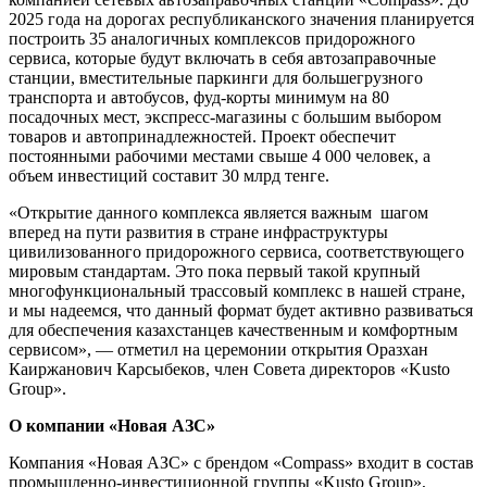
2025 года на дорогах республиканского значения планируется
построить 35 аналогичных комплексов придорожного
сервиса, которые будут включать в себя автозаправочные
станции, вместительные паркинги для большегрузного
транспорта и автобусов, фуд-корты минимум на 80
посадочных мест, экспресс-магазины с большим выбором
товаров и автопринадлежностей. Проект обеспечит
постоянными рабочими местами свыше 4 000 человек, а
объем инвестиций составит 30 млрд тенге.
«Открытие данного комплекса является важным шагом
вперед на пути развития в стране инфраструктуры
цивилизованного придорожного сервиса, соответствующего
мировым стандартам. Это пока первый такой крупный
многофункциональный трассовый комплекс в нашей стране,
и мы надеемся, что данный формат будет активно развиваться
для обеспечения казахстанцев качественным и комфортным
сервисом», — отметил на церемонии открытия Оразхан
Каиржанович Карсыбеков, член Совета директоров «Kusto
Group».
О компании «Новая АЗС»
Компания «Новая АЗС» с брендом «Compass» входит в состав
промышленно-инвестиционной группы «Kusto Group»,