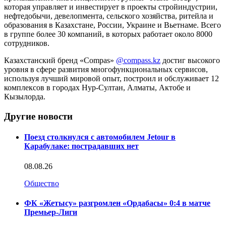
которая управляет и инвестирует в проекты стройиндустрии,
нефтедобычи, девелопмента, сельского хозяйства, ритейла и
образования в Казахстане, России, Украине и Вьетнаме. Всего
в группе более 30 компаний, в которых работает около 8000
сотрудников.
Казахстанский бренд «Compas»
@compass.kz
достиг высокого
уровня в сфере развития многофункциональных сервисов,
используя лучший мировой опыт, построил и обслуживает 12
комплексов в городах Нур-Султан, Алматы, Актобе и
Кызылорда.
Другие новости
Поезд столкнулся с автомобилем Jetour в
Карабулаке: пострадавших нет
08.08.26
Общество
ФК «Жетысу» разгромлен «Ордабасы» 0:4 в матче
Премьер-Лиги