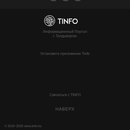
Информационный Портал
г. Талдыкорган
Установите приложение Tinfo
Связаться с TINFO
НАВЕРХ
© 2015–2026
www.tinfo.kz