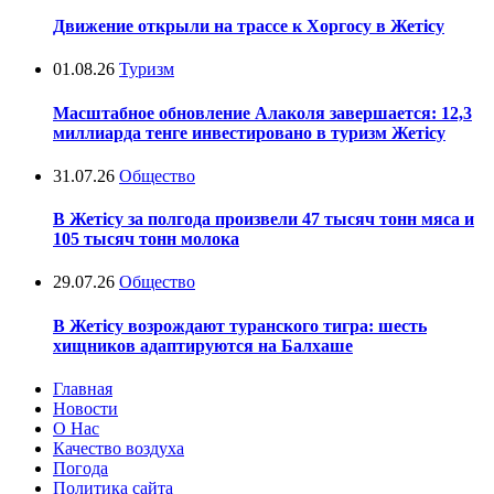
Движение открыли на трассе к Хоргосу в Жетісу
01.08.26
Туризм
Масштабное обновление Алаколя завершается: 12,3
миллиарда тенге инвестировано в туризм Жетісу
31.07.26
Общество
В Жетісу за полгода произвели 47 тысяч тонн мяса и
105 тысяч тонн молока
29.07.26
Общество
В Жетісу возрождают туранского тигра: шесть
хищников адаптируются на Балхаше
Главная
Новости
О Нас
Качество воздуха
Погода
Политика сайта