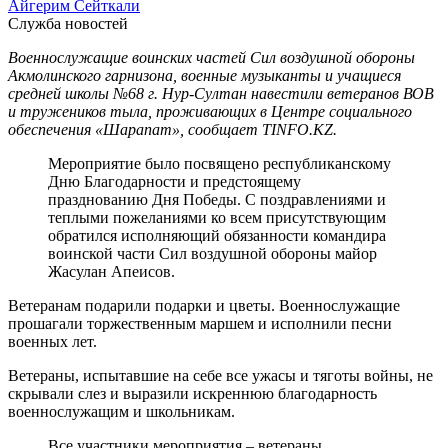
Айгерим Сейткали
Служба новостей
Военнослужащие воинских частей Сил воздушной обороны
Акмолинского гарнизона, военные музыканты и учащиеся
средней школы №68 г. Нур-Султан навестили ветеранов ВОВ
и тружеников тыла, проживающих в Центре социального
обеспечения «Шарапат», сообщает TINFO.KZ.
Мероприятие было посвящено республиканскому
Дню Благодарности и предстоящему
празднованию Дня Победы. С поздравлениями и
теплыми пожеланиями ко всем присутствующим
обратился исполняющий обязанности командира
воинской части Сил воздушной обороны майор
Жасулан Апеисов.
Ветеранам подарили подарки и цветы. Военнослужащие
прошагали торжественным маршем и исполнили песни
военных лет.
Ветераны, испытавшие на себе все ужасы и тяготы войны, не
скрывали слез и выразили искреннюю благодарность
военнослужащим и школьникам.
Все участники мероприятия – ветераны,