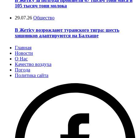
В Жетісу за полгода произвели 47 тысяч тонн мяса и
105 тысяч тонн молока
29.07.26
Общество
В Жетісу возрождают туранского тигра: шесть
хищников адаптируются на Балхаше
Главная
Новости
О Нас
Качество воздуха
Погода
Политика сайта