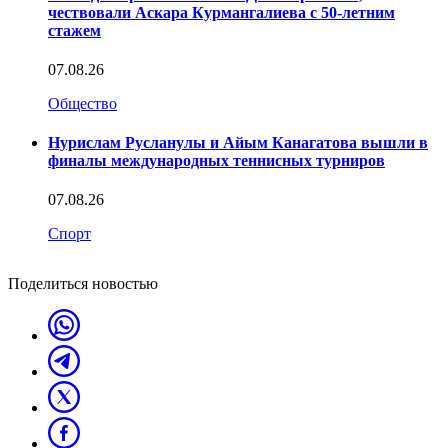
чествовали Аскара Курмангалиева с 50-летним
стажем
07.08.26
Общество
Нурислам Русланулы и Айым Канагатова вышли в
финалы международных теннисных турниров
07.08.26
Спорт
Поделиться новостью