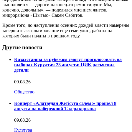
выполняется — дороги наконец-то ремонтируют. Мы,
конечно, довольны», — поделился мнением житель
микрорайона «Шыгыс» Сакен Сабитов.
Кроме того, до наступления осенних дождей власти намерены
завершить асфальтирование еще семи улиц, работы на
которых были начаты в прошлом году.
Другие новости
Казахстанцы за рубежом смогут проголосовать на
выборах Курултая 23 августа: ЦИК разъяснил
детали
09.08.26
Общество
Концерт «Алатаудан Жетісуға сәлем!» прошёл 8
августа на набережной Талдыкоргана
09.08.26
Культура