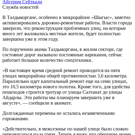
Айгерим Сейткали
Служба новостей
В Талдыкоргане, особенно в микрорайоне «Шыгыс», заметно
активизировались дорожно-ремонтные работы. Власти города
заверили, что реконструкция проблемных улиц, на которые
много лет жаловались местные жители, будет полностью
завершена уже в этом году.
По поручению акима Талдыкоргана, в жилом секторе, где
состояние дорог вызывало постоянные нарекания, сейчас
работает большое количество спецтехники.
«В настоящее время средний ремонт проводится на пяти
улицах микрорайона общей протяженностью 3,6 километра.
Параллельно идет капитальный ремонт еще на семи улицах,
это 10,5 километра нового полотна. Кроме того, для удобства
пешеходов строится тротуар от улицы Салтанат до улицы
Айдарлы. Эти работы мы планируем завершить уже в
августе», — сообщили в акимате.
Долгожданные перемены не остались незамеченными
горожанами.
«Действительно, в межсезонье по нашей улице было сложно
передвигаться из-за грязи. Теперь я вижу, что обещание акима