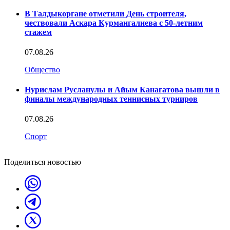
В Талдыкоргане отметили День строителя,
чествовали Аскара Курмангалиева с 50-летним
стажем
07.08.26
Общество
Нурислам Русланулы и Айым Канагатова вышли в
финалы международных теннисных турниров
07.08.26
Спорт
Поделиться новостью