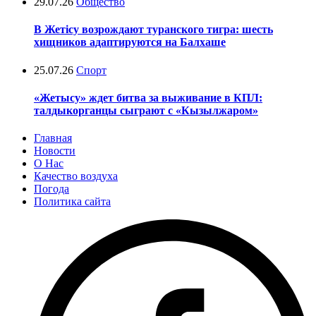
29.07.26
Общество
В Жетісу возрождают туранского тигра: шесть
хищников адаптируются на Балхаше
25.07.26
Спорт
«Жетысу» ждет битва за выживание в КПЛ:
талдыкорганцы сыграют с «Кызылжаром»
Главная
Новости
О Нас
Качество воздуха
Погода
Политика сайта