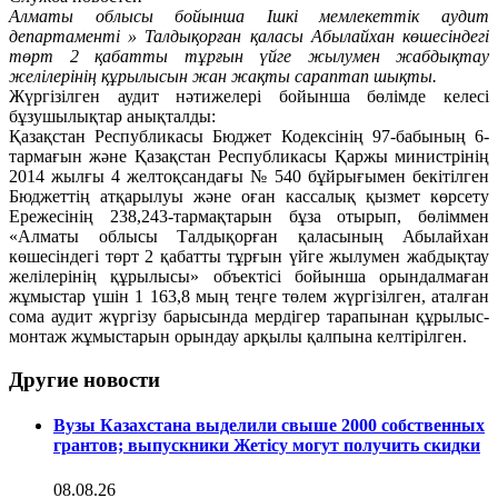
Алматы облысы бойынша Ішкі мемлекеттік аудит
департаменті » Талдықорған қаласы Абылайхан көшесіндегі
төрт 2 қабатты тұрғын үйге жылумен жабдықтау
желілерінің құрылысын жан жақты сараптап шықты.
Жүргізілген аудит нәтижелері бойынша бөлімде келесі
бұзушылықтар анықталды:
Қазақстан Республикасы Бюджет Кодексінің 97-бабының 6-
тармағын және Қазақстан Республикасы Қаржы министрінің
2014 жылғы 4 желтоқсандағы № 540 бұйрығымен бекітілген
Бюджеттің атқарылуы және оған кассалық қызмет көрсету
Ережесінің 238,243-тармақтарын бұза отырып, бөліммен
«Алматы облысы Талдықорған қаласының Абылайхан
көшесіндегі төрт 2 қабатты тұрғын үйге жылумен жабдықтау
желілерінің құрылысы» объектісі бойынша орындалмаған
жұмыстар үшін 1 163,8 мың теңге төлем жүргізілген, аталған
сома аудит жүргізу барысында мердігер тарапынан құрылыс-
монтаж жұмыстарын орындау арқылы қалпына келтірілген.
Другие новости
Вузы Казахстана выделили свыше 2000 собственных
грантов; выпускники Жетісу могут получить скидки
08.08.26