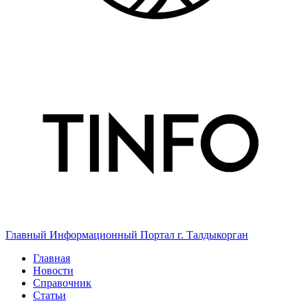
Главный Информационный Портал г. Талдыкорган
Главная
Новости
Справочник
Статьи