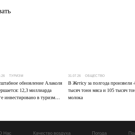
вать
8.26
ТУРИЗМ
31.07.26
ОБЩЕСТВО
штабное обновление Алаколя
В Жетісу за полгода произвели 
ершается: 12,3 миллиарда
тысяч тонн мяса и 105 тысяч то
ге инвестировано в туризм
молока
ісу
О Нас
Качество воздуха
Погода
По