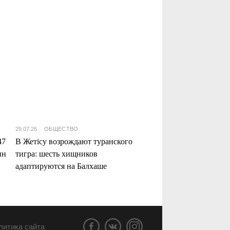
29.07.26
ОБЩЕСТВО
47
В Жетісу возрождают туранского
нн
тигра: шесть хищников
адаптируются на Балхаше
литика сайта