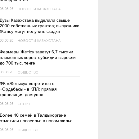
08.08.26
НОВОСТИ КАЗАХСТАНА
Вузы Казахстана выделили свыше
2000 собственных грантов; выпускники
Жетісу могут получить скидки
08.08.26
НОВОСТИ КАЗАХСТАНА
Фермеры Жетісу завезут 6,7 тысячи
племенных коров: субсидии выросли
до 700 тыс. тенге
08.08.26
ОБЩЕСТВО
ФК «Жетысу» встретится с
«Ордабасы» в КПЛ: прямая
трансляция доступна
08.08.26
СПОРТ
Более 40 семей в Талдыкоргане
отметили новоселье в новом жилье
08.08.26
ОБЩЕСТВО