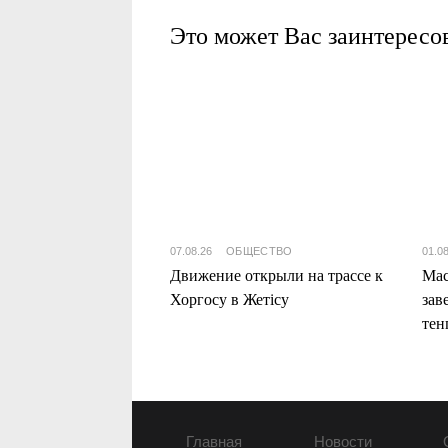
Это может Вас заинтересо
07.08.26
ОБЩЕСТВО
01.0
Движение открыли на трассе к
Мас
Хоргосу в Жетісу
зав
тен
Жет
Главная
Новости