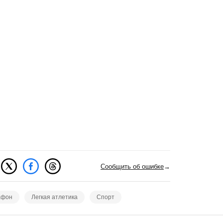
Сообщить об ошибке
→
афон
Легкая атлетика
Спорт