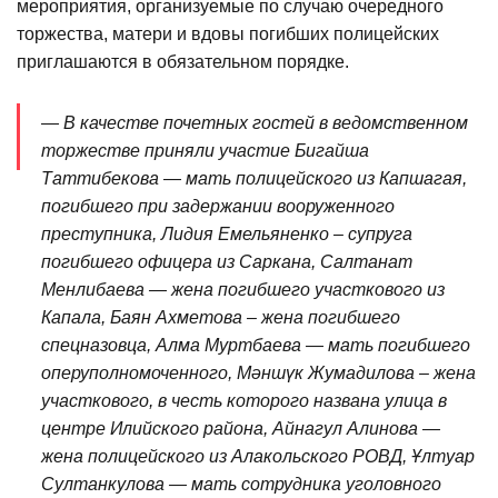
мероприятия, организуемые по случаю очередного
торжества, матери и вдовы погибших полицейских
приглашаются в обязательном порядке.
— В качестве почетных гостей в ведомственном
торжестве приняли участие Бигайша
Таттибекова — мать полицейского из Капшагая,
погибшего при задержании вооруженного
преступника, Лидия Емельяненко – супруга
погибшего офицера из Саркана, Салтанат
Менлибаева — жена погибшего участкового из
Капала, Баян Ахметова – жена погибшего
спецназовца, Алма Муртбаева — мать погибшего
оперуполномоченного, Мәншүк Жумадилова – жена
участкового, в честь которого названа улица в
центре Илийского района, Айнагул Алинова —
жена полицейского из Алакольского РОВД, Ұлтуар
Султанкулова — мать сотрудника уголовного