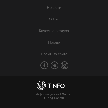
Новости
О Нас
Качество воздуха
Погода
Политика сайта
Информационный Портал
г. Талдыкорган