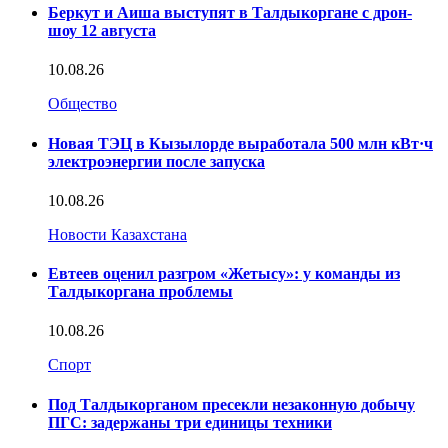
Беркут и Аиша выступят в Талдыкоргане с дрон-
шоу 12 августа
10.08.26
Общество
Новая ТЭЦ в Кызылорде выработала 500 млн кВт·ч
электроэнергии после запуска
10.08.26
Новости Казахстана
Евтеев оценил разгром «Жетысу»: у команды из
Талдыкоргана проблемы
10.08.26
Спорт
Под Талдыкорганом пресекли незаконную добычу
ПГС: задержаны три единицы техники