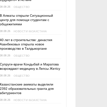
08.08.26
ОБЩЕСТВО
В Алматы открыли Ситуационный
центр для помощи студентам с
общежитиями
08.08.26
НОВОСТИ КАЗАХСТАНА
40 лет в строительстве: династия
Азанбековых открыла новое
производство в Талдыкоргане
08.08.26
ОБЩЕСТВО
Супруги-врачи Кондыбай и Маратова
возрождают медицину в Лепсы Жетісу
08.08.26
ОБЩЕСТВО
Казахстанские акиматы выделили
2392 образовательных гранта для
абитуриентов
08.08.26
НОВОСТИ КАЗАХСТАНА