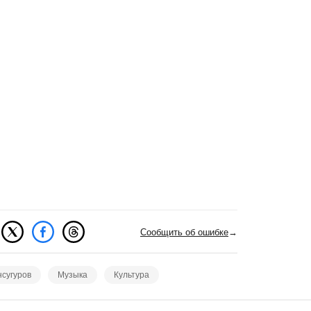
Сообщить об ошибке
→
сугуров
Музыка
Культура