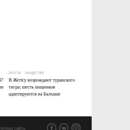
29.07.26
ОБЩЕСТВО
47
В Жетісу возрождают туранского
нн
тигра: шесть хищников
адаптируются на Балхаше
литика сайта