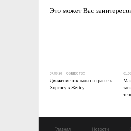
Это может Вас заинтересо
07.08.26
ОБЩЕСТВО
01.0
Движение открыли на трассе к
Мас
Хоргосу в Жетісу
зав
тен
Жет
Главная
Новости