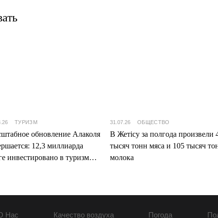
вать
8.26
ТУРИЗМ
31.07.26
ОБЩЕСТВО
штабное обновление Алаколя
В Жетісу за полгода произвели 
ершается: 12,3 миллиарда
тысяч тонн мяса и 105 тысяч то
ге инвестировано в туризм
молока
ісу
О Нас
Качество воздуха
Погода
По