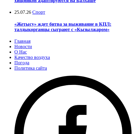
хищников адаптируются на Балхаше
25.07.26
Спорт
«Жетысу» ждет битва за выживание в КПЛ:
талдыкорганцы сыграют с «Кызылжаром»
Главная
Новости
О Нас
Качество воздуха
Погода
Политика сайта