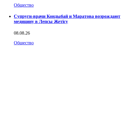
Общество
Супруги-врачи Кондыбай и Маратова возрождают
медицину в Лепсы Жетісу
08.08.26
Общество